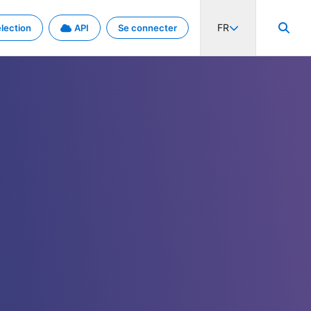
FR
lection
API
Se connecter
activité internationale et les taux. Découvrez le projet en détail.
nées et de métadonnées.
.