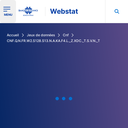
Webstat
Ouvrir le menu de navigation
MENU
Rechercher dans les données de la Banque de France
Accueil
Jeux de données
Cnf
CNF.Q.N.FR.W2.S128.S13.N.A.KA.F4.L._Z.XDC._T.S.V.N._T