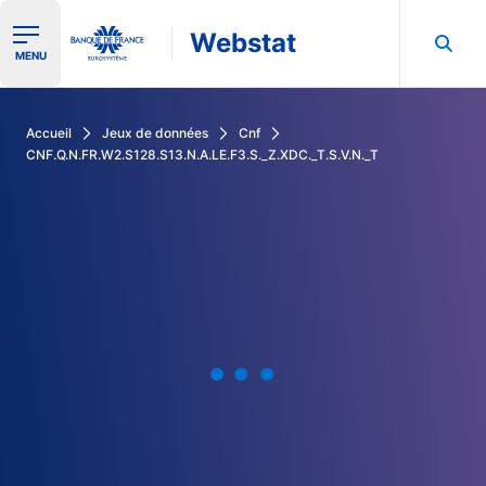
Webstat
Ouvrir le menu de navigation
MENU
Rechercher dans les données de la Banque de France
Accueil
Jeux de données
Cnf
CNF.Q.N.FR.W2.S128.S13.N.A.LE.F3.S._Z.XDC._T.S.V.N._T