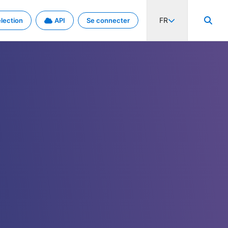
FR
lection
API
Se connecter
activité internationale et les taux. Découvrez le projet en détail.
nées et de métadonnées.
.