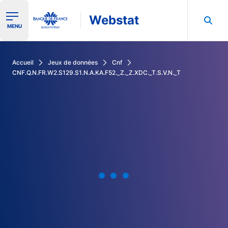
Webstat
Ouvrir le menu de navigation
MENU
Rechercher dans les données de la Banque de France
Accueil
Jeux de données
Cnf
CNF.Q.N.FR.W2.S129.S1.N.A.KA.F52._Z._Z.XDC._T.S.V.N._T