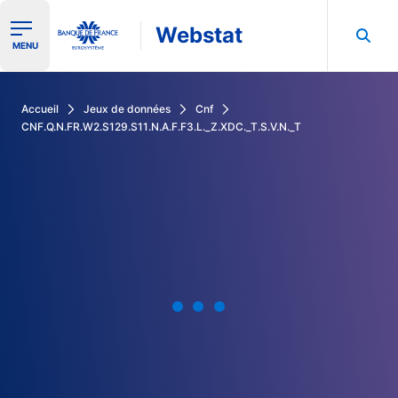
Webstat
Ouvrir le menu de navigation
MENU
Rechercher dans les données de la Banque de France
Accueil
Jeux de données
Cnf
CNF.Q.N.FR.W2.S129.S11.N.A.F.F3.L._Z.XDC._T.S.V.N._T