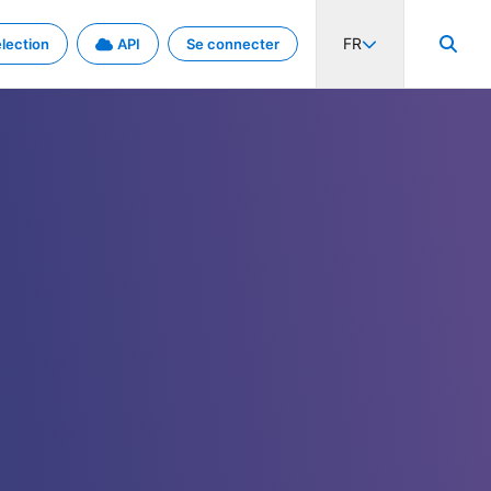
FR
lection
API
Se connecter
activité internationale et les taux. Découvrez le projet en détail.
nées et de métadonnées.
.