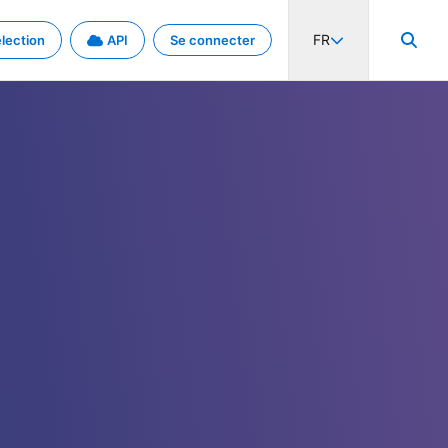
FR
lection
API
Se connecter
activité internationale et les taux. Découvrez le projet en détail.
nées et de métadonnées.
.