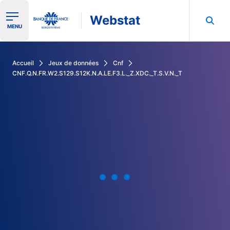
Webstat
Ouvrir le menu de navigation
MENU
Rechercher dans les données de la Banque de France
Accueil
Jeux de données
Cnf
CNF.Q.N.FR.W2.S129.S12K.N.A.LE.F3.L._Z.XDC._T.S.V.N._T