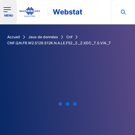
Webstat
Ouvrir le menu de navigation
MENU
Rechercher dans les données de la Banque de France
Accueil
Jeux de données
Cnf
CNF.Q.N.FR.W2.S129.S12K.N.A.LE.F52._Z._Z.XDC._T.S.V.N._T