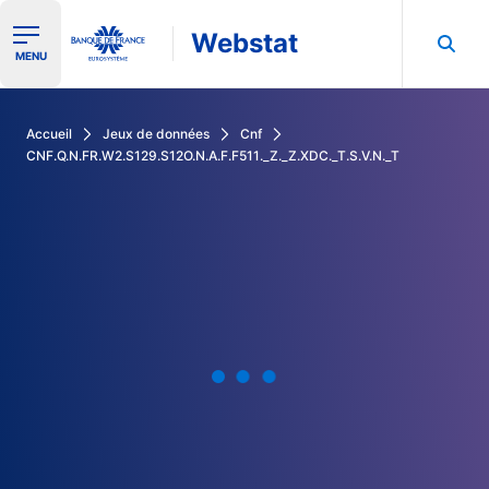
Webstat
Ouvrir le menu de navigation
MENU
Rechercher dans les données de la Banque de France
Accueil
Jeux de données
Cnf
CNF.Q.N.FR.W2.S129.S12O.N.A.F.F511._Z._Z.XDC._T.S.V.N._T