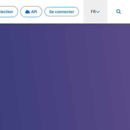
FR
lection
API
Se connecter
activité internationale et les taux. Découvrez le projet en détail.
nées et de métadonnées.
.