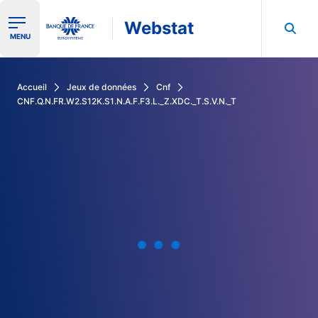
Webstat
Ouvrir le menu de navigation
MENU
Rechercher dans les données de la Banque de France
Accueil
Jeux de données
Cnf
CNF.Q.N.FR.W2.S12K.S1.N.A.F.F3.L._Z.XDC._T.S.V.N._T