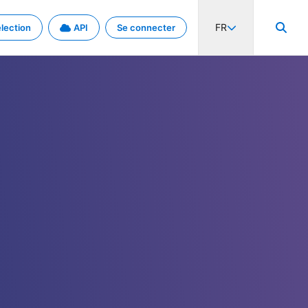
FR
lection
API
Se connecter
activité internationale et les taux. Découvrez le projet en détail.
nées et de métadonnées.
.