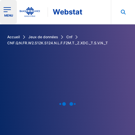
Webstat
Ouvrir le menu de navigation
MENU
Rechercher dans les données de la Banque de France
Accueil
Jeux de données
Cnf
CNF.Q.N.FR.W2.S12K.S124.N.L.F.F2M.T._Z.XDC._T.S.V.N._T