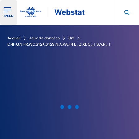
Webstat
Ouvrir le menu de navigation
MENU
Rechercher dans les données de la Banque de France
Accueil
Jeux de données
Cnf
CNF.Q.N.FR.W2.S12K.S129.N.A.KA.F4.L._Z.XDC._T.S.V.N._T