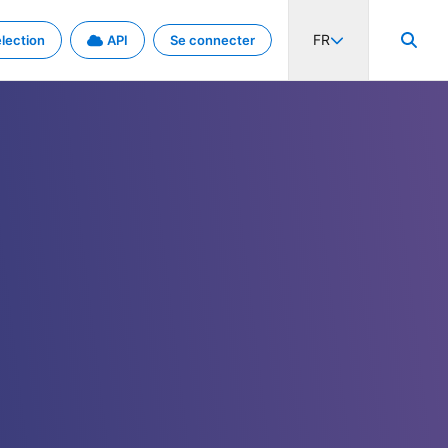
FR
lection
API
Se connecter
activité internationale et les taux. Découvrez le projet en détail.
nées et de métadonnées.
.