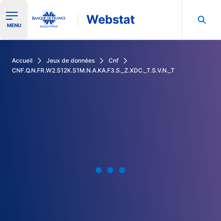
Webstat
Ouvrir le menu de navigation
MENU
Rechercher dans les données de la Banque de France
Accueil
Jeux de données
Cnf
CNF.Q.N.FR.W2.S12K.S1M.N.A.KA.F3.S._Z.XDC._T.S.V.N._T