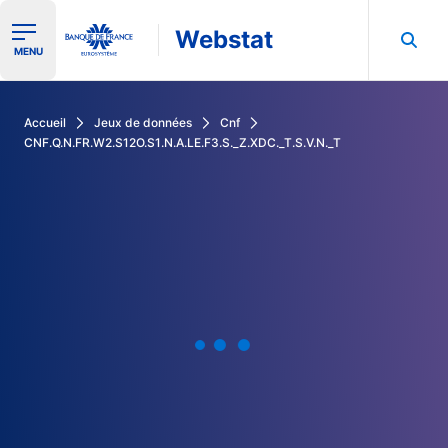
Webstat
Ouvrir le menu de navigation
MENU
Rechercher dans les données de la Banque de France
Accueil
Jeux de données
Cnf
CNF.Q.N.FR.W2.S12O.S1.N.A.LE.F3.S._Z.XDC._T.S.V.N._T