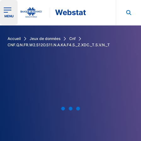
Webstat
Ouvrir le menu de navigation
MENU
Rechercher dans les données de la Banque de France
Accueil
Jeux de données
Cnf
CNF.Q.N.FR.W2.S12O.S11.N.A.KA.F4.S._Z.XDC._T.S.V.N._T