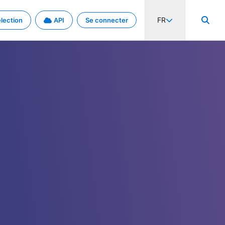
FR
lection
API
Se connecter
activité internationale et les taux. Découvrez le projet en détail.
nées et de métadonnées.
.