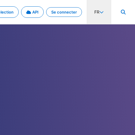
FR
lection
API
Se connecter
activité internationale et les taux. Découvrez le projet en détail.
nées et de métadonnées.
.