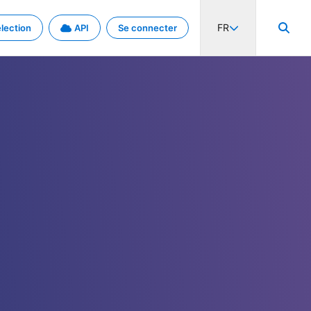
FR
lection
API
Se connecter
activité internationale et les taux. Découvrez le projet en détail.
nées et de métadonnées.
.