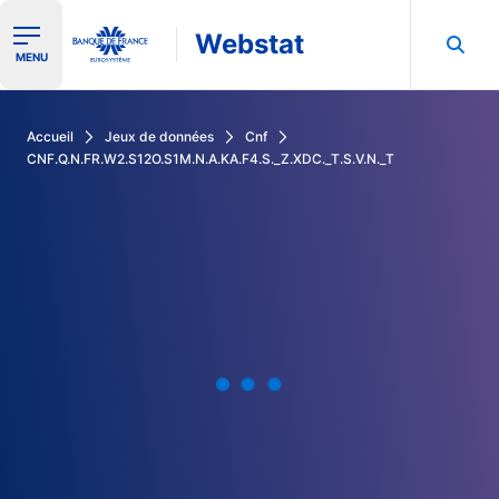
Webstat
Ouvrir le menu de navigation
MENU
Rechercher dans les données de la Banque de France
Accueil
Jeux de données
Cnf
CNF.Q.N.FR.W2.S12O.S1M.N.A.KA.F4.S._Z.XDC._T.S.V.N._T