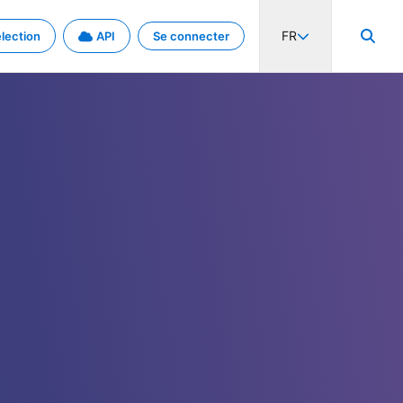
FR
lection
API
Se connecter
activité internationale et les taux. Découvrez le projet en détail.
nées et de métadonnées.
.