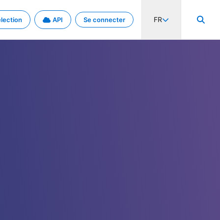
FR
lection
API
Se connecter
activité internationale et les taux. Découvrez le projet en détail.
nées et de métadonnées.
.