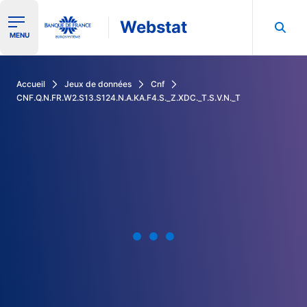
Webstat
Ouvrir le menu de navigation
MENU
Rechercher dans les données de la Banque de France
Accueil
Jeux de données
Cnf
CNF.Q.N.FR.W2.S13.S124.N.A.KA.F4.S._Z.XDC._T.S.V.N._T