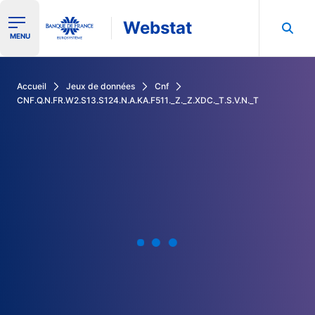
Webstat
Ouvrir le menu de navigation
MENU
Rechercher dans les données de la Banque de France
Accueil
Jeux de données
Cnf
CNF.Q.N.FR.W2.S13.S124.N.A.KA.F511._Z._Z.XDC._T.S.V.N._T