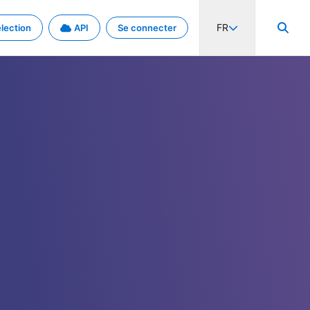
FR
lection
API
Se connecter
activité internationale et les taux. Découvrez le projet en détail.
nées et de métadonnées.
.