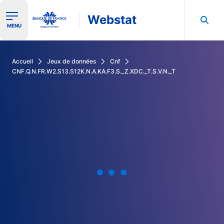
Webstat
Ouvrir le menu de navigation
MENU
Rechercher dans les données de la Banque de France
Accueil
Jeux de données
Cnf
CNF.Q.N.FR.W2.S13.S12K.N.A.KA.F3.S._Z.XDC._T.S.V.N._T