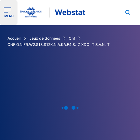
Webstat
Ouvrir le menu de navigation
MENU
Rechercher dans les données de la Banque de France
Accueil
Jeux de données
Cnf
CNF.Q.N.FR.W2.S13.S12K.N.A.KA.F4.S._Z.XDC._T.S.V.N._T