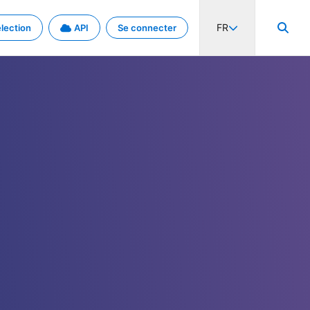
FR
lection
API
Se connecter
activité internationale et les taux. Découvrez le projet en détail.
nées et de métadonnées.
.