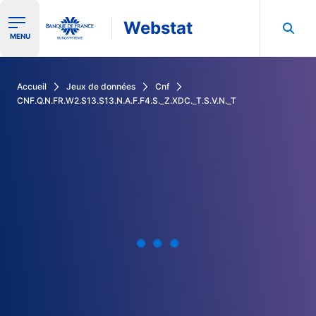
Webstat
Ouvrir le menu de navigation
MENU
Rechercher dans les données de la Banque de France
Accueil
Jeux de données
Cnf
CNF.Q.N.FR.W2.S13.S13.N.A.F.F4.S._Z.XDC._T.S.V.N._T