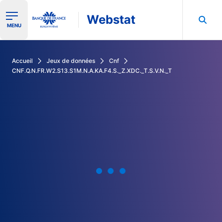
Webstat
Ouvrir le menu de navigation
MENU
Rechercher dans les données de la Banque de France
Accueil
Jeux de données
Cnf
CNF.Q.N.FR.W2.S13.S1M.N.A.KA.F4.S._Z.XDC._T.S.V.N._T