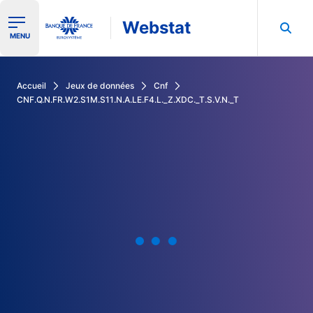
Webstat
Ouvrir le menu de navigation
MENU
Rechercher dans les données de la Banque de France
Accueil
Jeux de données
Cnf
CNF.Q.N.FR.W2.S1M.S11.N.A.LE.F4.L._Z.XDC._T.S.V.N._T