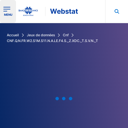
Webstat
Ouvrir le menu de navigation
MENU
Rechercher dans les données de la Banque de France
Accueil
Jeux de données
Cnf
CNF.Q.N.FR.W2.S1M.S11.N.A.LE.F4.S._Z.XDC._T.S.V.N._T