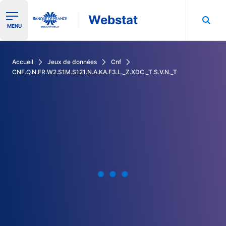
Webstat
Ouvrir le menu de navigation
MENU
Rechercher dans les données de la Banque de France
Accueil
Jeux de données
Cnf
CNF.Q.N.FR.W2.S1M.S121.N.A.KA.F3.L._Z.XDC._T.S.V.N._T