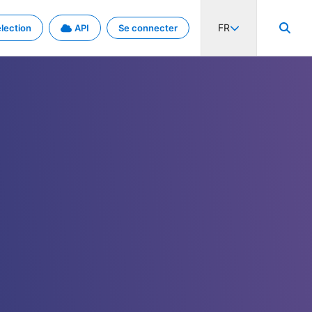
FR
lection
API
Se connecter
activité internationale et les taux. Découvrez le projet en détail.
nées et de métadonnées.
.