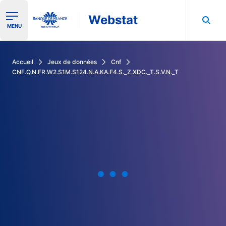
Webstat
Ouvrir le menu de navigation
MENU
Rechercher dans les données de la Banque de France
Accueil
Jeux de données
Cnf
CNF.Q.N.FR.W2.S1M.S124.N.A.KA.F4.S._Z.XDC._T.S.V.N._T