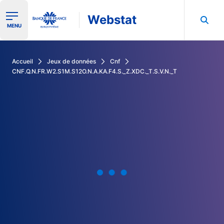
Webstat
Ouvrir le menu de navigation
MENU
Rechercher dans les données de la Banque de France
Accueil
Jeux de données
Cnf
CNF.Q.N.FR.W2.S1M.S12O.N.A.KA.F4.S._Z.XDC._T.S.V.N._T