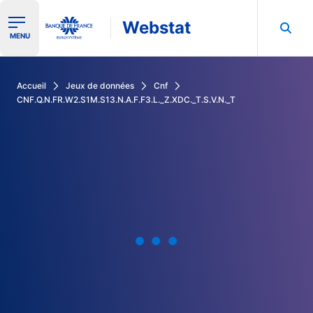
Webstat
Ouvrir le menu de navigation
MENU
Rechercher dans les données de la Banque de France
Accueil
Jeux de données
Cnf
CNF.Q.N.FR.W2.S1M.S13.N.A.F.F3.L._Z.XDC._T.S.V.N._T