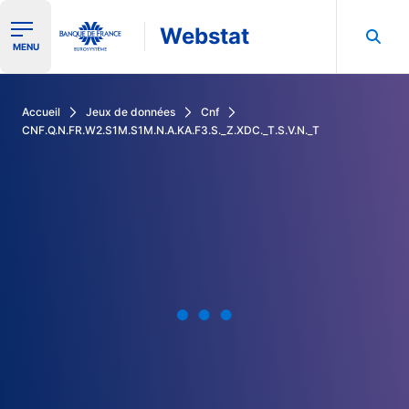
Webstat
Ouvrir le menu de navigation
MENU
Rechercher dans les données de la Banque de France
Accueil
Jeux de données
Cnf
CNF.Q.N.FR.W2.S1M.S1M.N.A.KA.F3.S._Z.XDC._T.S.V.N._T