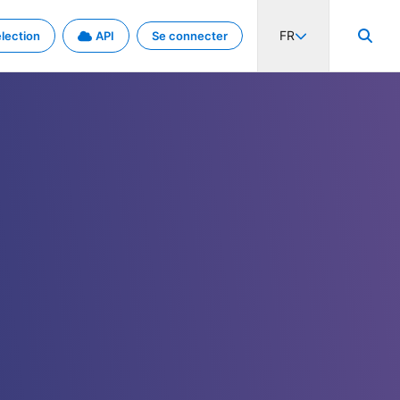
FR
lection
API
Se connecter
activité internationale et les taux. Découvrez le projet en détail.
nées et de métadonnées.
.