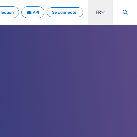
FR
lection
API
Se connecter
activité internationale et les taux. Découvrez le projet en détail.
nées et de métadonnées.
.