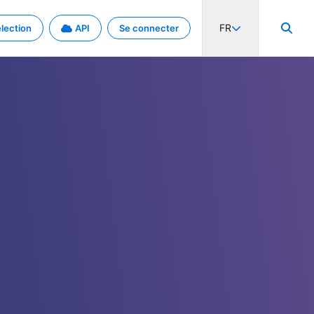
FR
lection
API
Se connecter
activité internationale et les taux. Découvrez le projet en détail.
nées et de métadonnées.
.