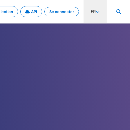
FR
lection
API
Se connecter
activité internationale et les taux. Découvrez le projet en détail.
nées et de métadonnées.
.