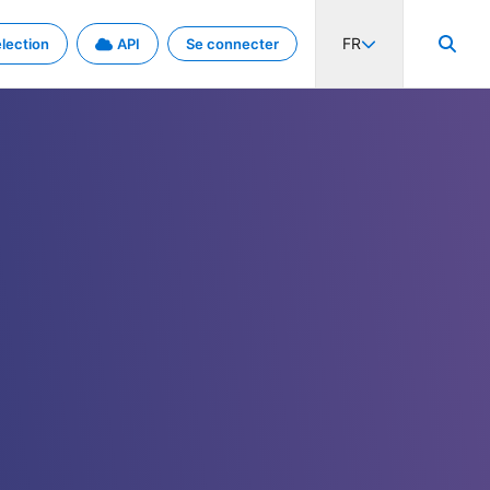
FR
lection
API
Se connecter
activité internationale et les taux. Découvrez le projet en détail.
nées et de métadonnées.
.