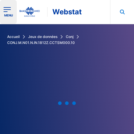
Webstat
Ouvrir le menu de navigation
MENU
Rechercher dans les données de la Banque de France
Accueil
Jeux de données
Conj
CONJ.M.N01.N.IN.1812Z.CCTSM000.10