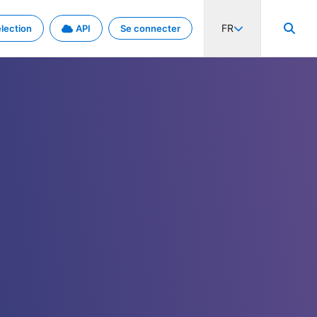
FR
lection
API
Se connecter
activité internationale et les taux. Découvrez le projet en détail.
nées et de métadonnées.
.