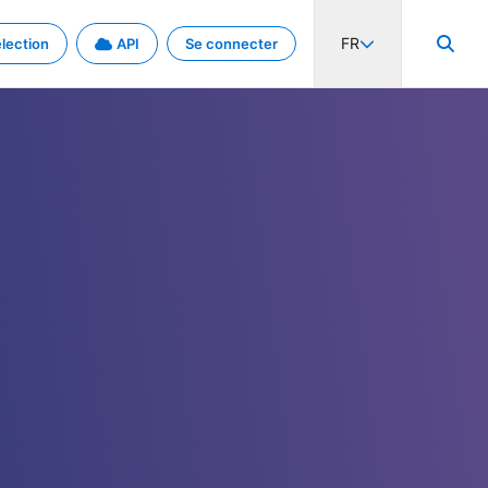
FR
lection
API
Se connecter
activité internationale et les taux. Découvrez le projet en détail.
nées et de métadonnées.
.